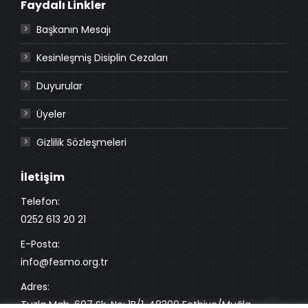
Faydalı Linkler
Başkanın Mesajı
Kesinleşmiş Disiplin Cezaları
Duyurular
Üyeler
Gizlilik Sözleşmeleri
İletişim
Telefon:
0252 613 20 21
E-Posta:
info@fesmo.org.tr
Adres:
Tuzla Mah. 607 Sk. No: 1B/1, 48300 Fethiye/Muğla