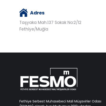
Adres
Taşyaka Mah.137 Sokak No:2/12
Fethiye/Muğla
Fethiye Serbest Muhasebeci Mali Müşavirler Odası