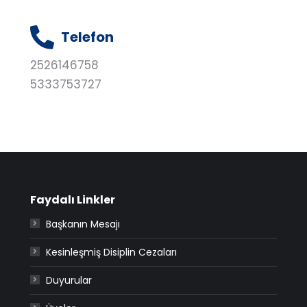
Telefon
2526146758
5333753727
Faydalı Linkler
Başkanın Mesajı
Kesinleşmiş Disiplin Cezaları
Duyurular