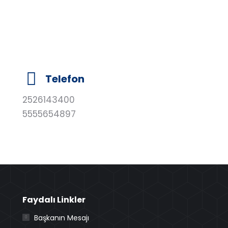
Telefon
2526143400
5555654897
Faydalı Linkler
Başkanın Mesajı