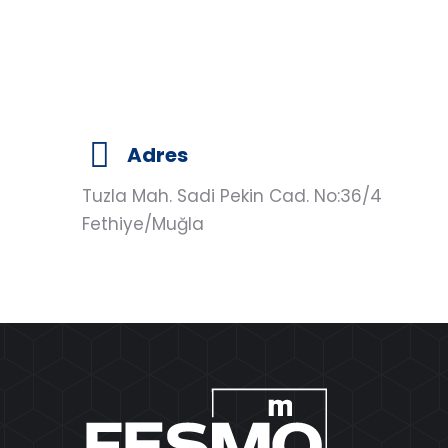
Adres
Tuzla Mah. Sadi Pekin Cad. No:36/4
Fethiye/Muğla