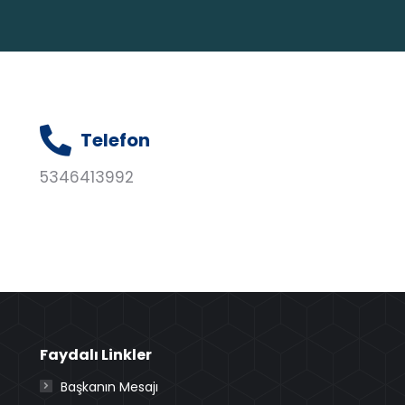
Telefon
5346413992
Faydalı Linkler
Başkanın Mesajı