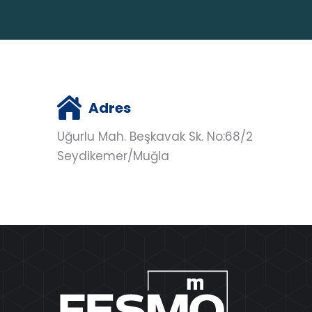
Adres
Uğurlu Mah. Beşkavak Sk. No:68/2
Seydikemer/Muğla