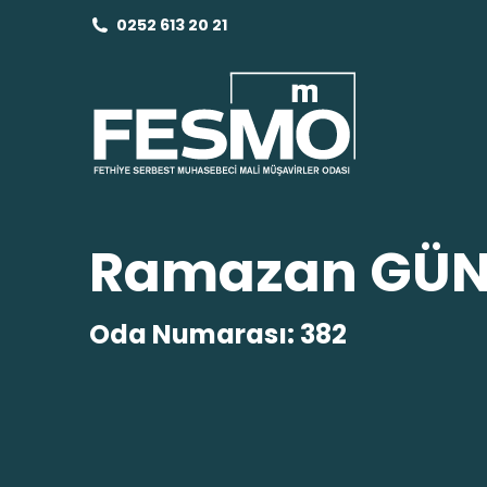
0252 613 20 21
Ramazan GÜ
Oda Numarası: 382