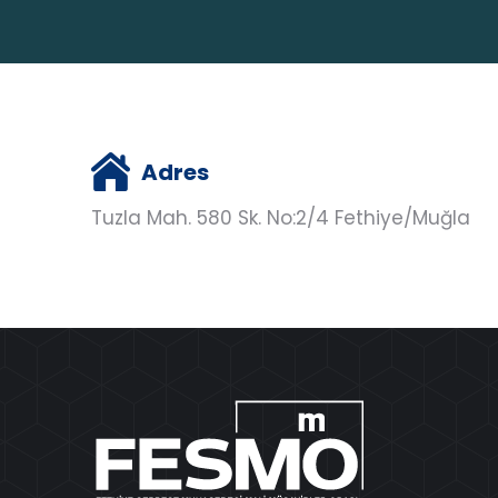
Adres
Tuzla Mah. 580 Sk. No:2/4 Fethiye/Muğla