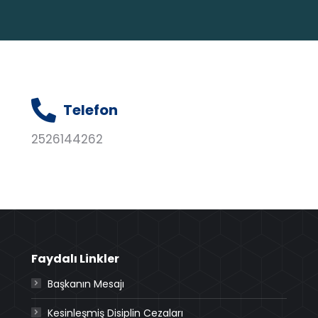
Telefon
2526144262
Faydalı Linkler
Başkanın Mesajı
Kesinleşmiş Disiplin Cezaları