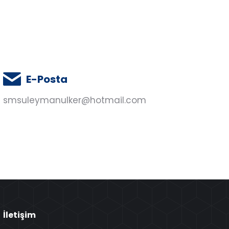
E-Posta
smsuleymanulker@hotmail.com
İletişim