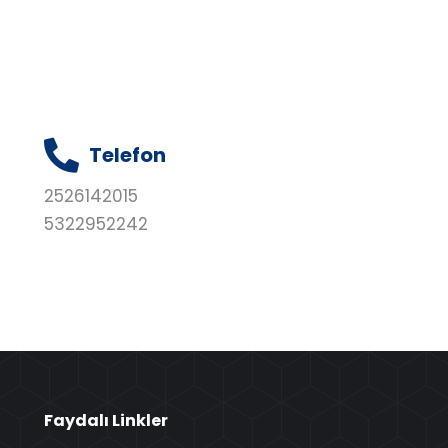
Telefon
2526142015
5322952242
Faydalı Linkler