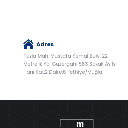
Adres
Tuzla Mah. Mustafa Kemal Bulv. 22
Metrelik Yol Güzergahı 583 Sokak As İş
Hanı Kat:2 Daire:6 Fethiye/Muğla