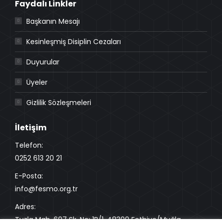
Faydalı Linkler
Başkanın Mesajı
Kesinleşmiş Disiplin Cezaları
Duyurular
Üyeler
Gizlilik Sözleşmeleri
İletişim
Telefon:
0252 613 20 21
E-Posta:
info@fesmo.org.tr
Adres:
Tuzla Mah. 607 Sk. No: 1B/1, 48300 Fethiye/Muğla